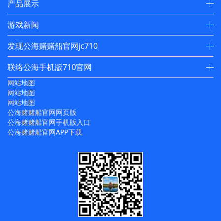
产品展示
游戏新闻
发现公海赌赌船官网jc710
联络公海手机版710官网
网站地图
网站地图
网站地图
公海赌赌船官网网页版
公海赌赌船官网手机版入口
公海赌赌船官网APP下载